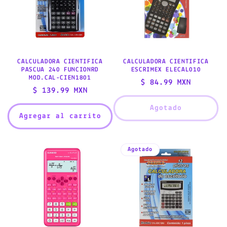
i
ó
n
CALCULADORA CIENTIFICA
CALCULADORA CIENTIFICA
:
PASCUA 240 FUNCIONRD
ESCRIMEX ELECAL010
MOD.CAL-CIEN1801
Precio
$ 84.99 MXN
Precio
$ 139.99 MXN
habitual
habitual
Agotado
Agregar al carrito
Agotado