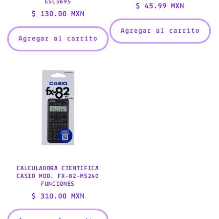
ESC5695
Precio
$ 45.99 MXN
Precio
$ 130.00 MXN
habitual
habitual
Agregar al carrito
Agregar al carrito
CALCULADORA CIENTIFICA
CASIO MOD. FX-82-MS240
FUNCIONES
Precio
$ 310.00 MXN
habitual