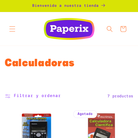
Ir
Bienvenido a nuestra tienda
directamente
al contenido
Carrito
Calculadoras
C
o
l
Filtrar y ordenar
7 productos
e
c
Agotado
c